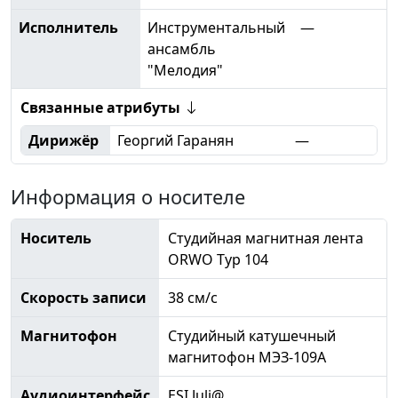
Исполнитель
Инструментальный
—
ансамбль
"Мелодия"
Связанные атрибуты
Дирижёр
Георгий Гаранян
—
Информация о носителе
Носитель
Студийная магнитная лента
ORWO Typ 104
Скорость записи
38 см/с
Магнитофон
Студийный катушечный
магнитофон МЭЗ-109А
Аудиоинтерфейс
ESI Juli@