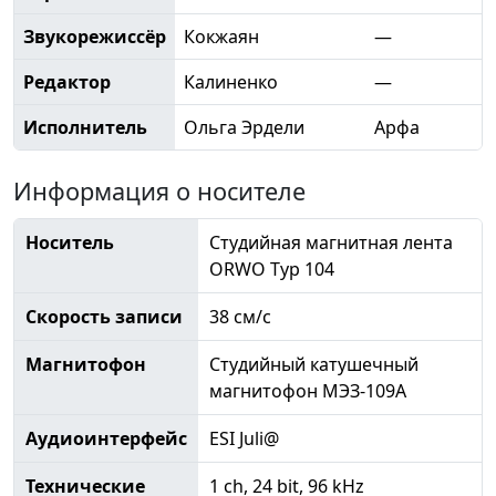
Звукорежиссёр
Кокжаян
—
Редактор
Калиненко
—
Исполнитель
Ольга Эрдели
Арфа
Информация о носителе
Носитель
Студийная магнитная лента
ORWO Typ 104
Скорость записи
38 см/с
Магнитофон
Студийный катушечный
магнитофон МЭЗ-109А
Аудиоинтерфейс
ESI Juli@
Технические
1 ch, 24 bit, 96 kHz