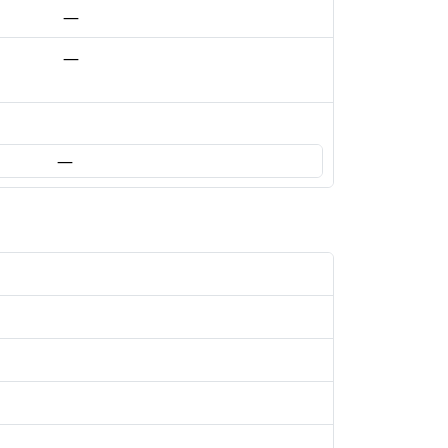
—
—
—