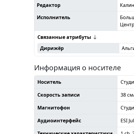
Редактор
Кали
Исполнитель
Больш
Центр
Связанные атрибуты
Дирижёр
Альг
Информация о носителе
Носитель
Студи
Скорость записи
38 см
Магнитофон
Студ
Аудиоинтерфейс
ESI Ju
Технические характеристики
1 ch, 