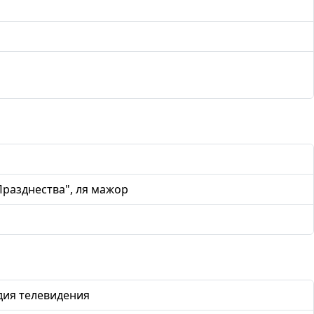
Празднества", ля мажор
дия телевидения