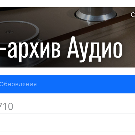
О
Обновления
710