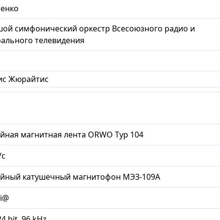
ненко
ой симфонический оркестр Всесоюзного радио и
ального телевидения
ис Жюрайтис
йная магнитная лента ORWO Typ 104
/с
ийный катушечный магнитофон МЭЗ-109А
li@
24 bit, 96 kHz