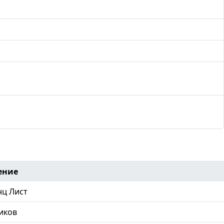
ение
ц Лист
иков