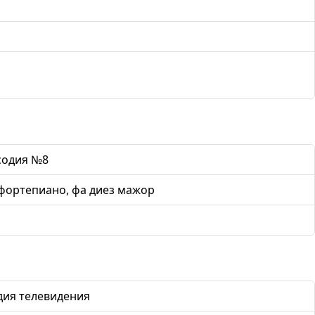
содия №8
фортепиано, фа диез мажор
дия телевидения