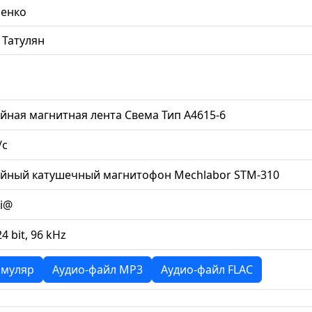
ненко
 Татулян
йная магнитная лента Свема Тип А4615-6
/с
ийный катушечный магнитофон Mechlabor STM-310
li@
24 bit, 96 kHz
муляр
Аудио-файл MP3
Аудио-файл FLAC