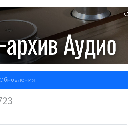
О
Обновления
723