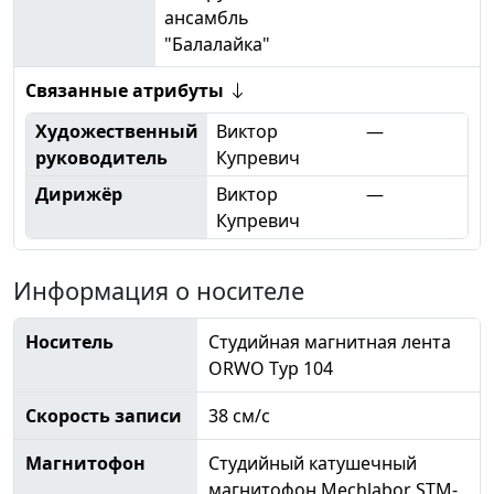
ансамбль
"Балалайка"
Связанные атрибуты
Художественный
Виктор
—
руководитель
Купревич
Дирижёр
Виктор
—
Купревич
Информация о носителе
Носитель
Студийная магнитная лента
ORWO Typ 104
Скорость записи
38 см/с
Магнитофон
Студийный катушечный
магнитофон Mechlabor STM-