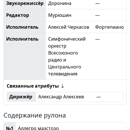
Звукорежиссёр
Доронина
—
Редактор
Мурюшин
—
Исполнитель
Алексей Черкасов
Фортепиано
Исполнитель
Симфонический
—
оркестр
Всесоюзного
радио и
Центрального
телевидения
Связанные атрибуты
Дирижёр
Александр Алексеев
—
Содержание рулона
№1
Аллегро маэстозо