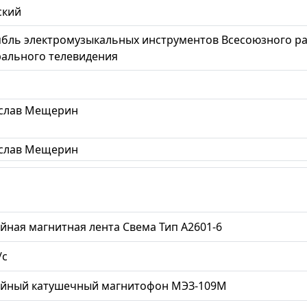
ский
бль электромузыкальных инструментов Всесоюзного ра
ального телевидения
слав Мещерин
слав Мещерин
йная магнитная лента Свема Тип А2601-6
/с
ийный катушечный магнитофон МЭЗ-109М