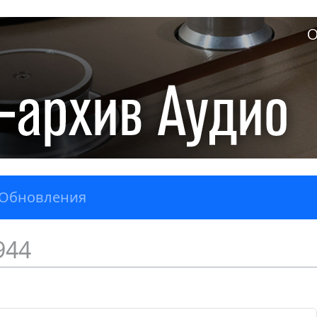
О
Обновления
944