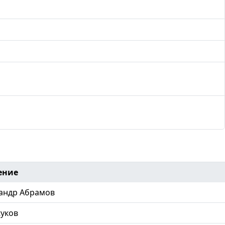
ение
андр Абрамов
уков