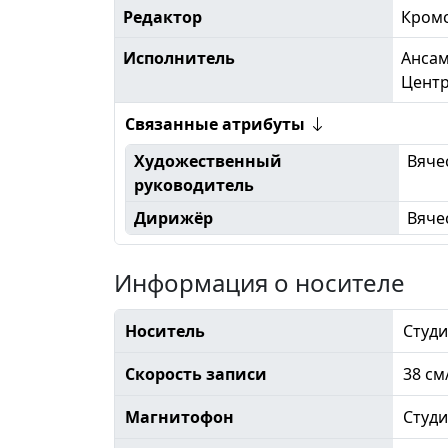
Редактор
Кром
Исполнитель
Ансам
Центр
Связанные атрибуты
Художественный
Вяче
руководитель
Дирижёр
Вяче
Информация о носителе
Носитель
Студи
Скорость записи
38 см
Магнитофон
Студ