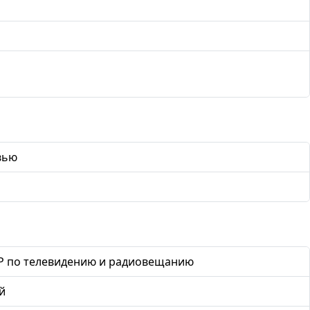
вью
Р по телевидению и радиовещанию
й