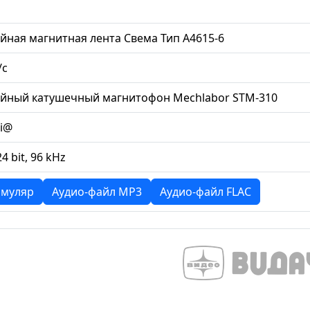
йная магнитная лента Свема Тип А4615-6
/с
ийный катушечный магнитофон Mechlabor STM-310
li@
24 bit, 96 kHz
муляр
Аудио-файл MP3
Аудио-файл FLAC