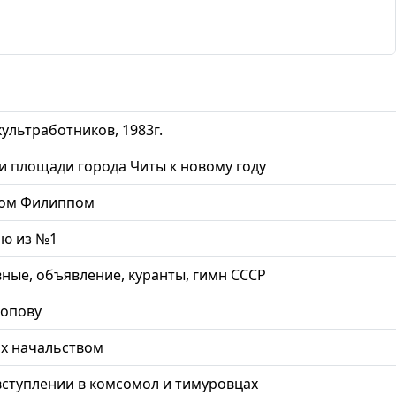
ультработников, 1983г.
 площади города Читы к новому году
ром Филиппом
ью из №1
вные, объявление, куранты, гимн СССР
опову
их начальством
ступлении в комсомол и тимуровцах