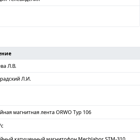
ение
ва Л.В.
радский Л.И.
йная магнитная лента ORWO Typ 106
/с
ийный катушечный магнитофон Mechlabor STM-310