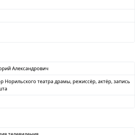
орий Александрович
р Норильского театра драмы, режиссёр, актёр, запись
шта
дия телевидения