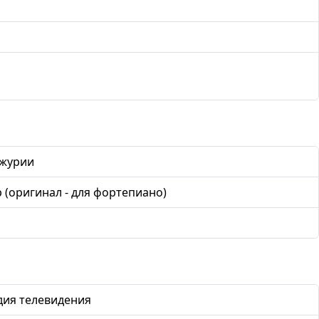
чжурии
 (оригинал - для фортепиано)
дия телевидения