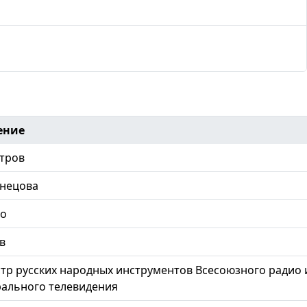
ение
тров
знецова
ло
в
тр русских народных инструментов Всесоюзного радио 
ального телевидения