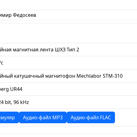
имир Федосеев
йная магнитная лента ШХЗ Тип 2
/с
ийный катушечный магнитофон Mechlabor STM-310
berg UR44
24 bit, 96 kHz
муляр
Аудио-файл MP3
Аудио-файл FLAC