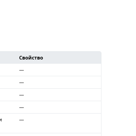
Свойство
—
—
—
—
и
—