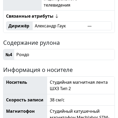
телевидения
Связанные атрибуты
Дирижёр
Александр Гаук
—
Содержание рулона
№4
Рондо
Информация о носителе
Носитель
Студийная магнитная лента
ШХЗ Тип 2
Скорость записи
38 см/с
Магнитофон
Студийный катушечный
магнитофон Mechlabor STM-