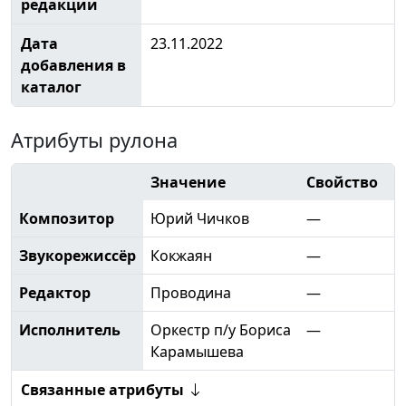
редакции
Дата
23.11.2022
добавления в
каталог
Атрибуты рулона
Значение
Свойство
Композитор
Юрий Чичков
—
Звукорежиссёр
Кокжаян
—
Редактор
Проводина
—
Исполнитель
Оркестр п/у Бориса
—
Карамышева
Связанные атрибуты