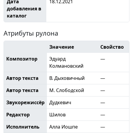
Дата
18.12.2021
добавления в
каталог
Атрибуты рулона
Значение
Свойство
Композитор
Эдуард
—
Колмановский
Автор текста
В. Дыховичный
—
Автор текста
М. Слободской
—
Звукорежиссёр
Дудкевич
—
Редактор
Шилов
—
Исполнитель
Алла Иошпе
—