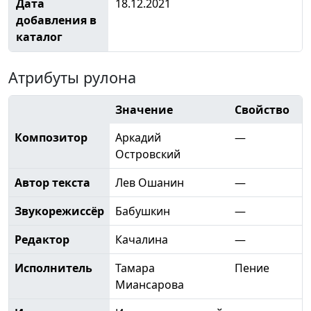
Дата
18.12.2021
добавления в
каталог
Атрибуты рулона
Значение
Свойство
Композитор
Аркадий
—
Островский
Автор текста
Лев Ошанин
—
Звукорежиссёр
Бабушкин
—
Редактор
Качалина
—
Исполнитель
Тамара
Пение
Миансарова