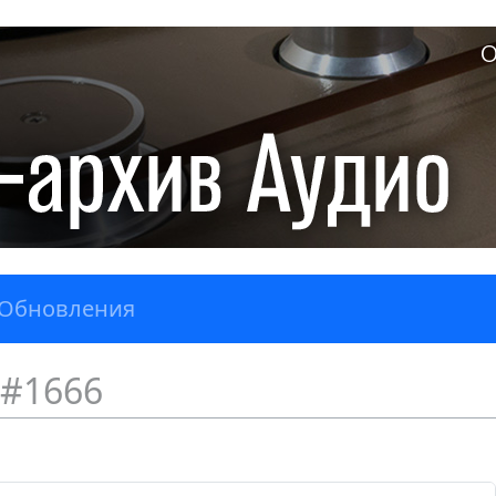
О
Обновления
#1666