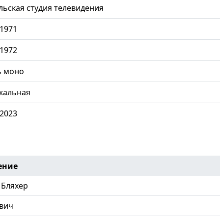
ьская студия телевидения
.1971
.1972
ь моно
кальная
.2023
ение
 Бляхер
вич