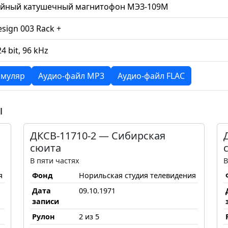
ийный катушечный магнитофон МЭЗ-109М
esign 003 Rack +
24 bit, 96 kHz
муляр
Аудио-файл MP3
Аудио-файл FLAC
ы
ДКСВ-11710-2 — Сибирская
сюита
В пяти частях
В
я
Фонд
Норильская студия телевидения
Дата
09.10.1971
записи
Рулон
2 из 5