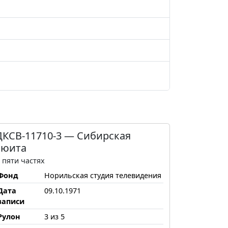
ДКСВ-11710-3 — Сибирская
сюита
 пяти частях
Фонд
Норильская студия телевидения
Дата
09.10.1971
записи
Рулон
3 из 5