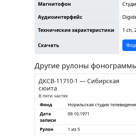
Магнитофон
Студ
Аудиоинтерфейс
Digid
Технические характеристики
1 ch, 
Скачать
Фор
Другие рулоны фонограмм
ДКСВ-11710-1 — Сибирская
сюита
В пяти частях
Фонд
Норильская студия телевидени
Дата
09.10.1971
записи
Рулон
1 из 5